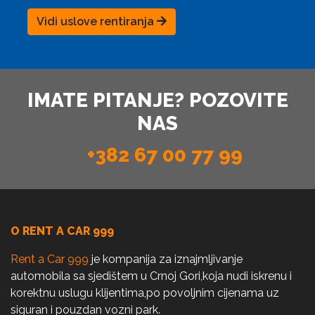
Vidi uslove rentiranja
IMATE PITANJE? POZOVITE
NAS
+382 67 00 77 99
O RENT A CAR 999
Rent a Car 999
je kompanija za iznajmljivanje
automobila sa sjedištem u Crnoj Gori,koja nudi iskrenu i
korektnu uslugu klijentima,po povoljnim cijenama uz
siguran i pouzdan vozni park.