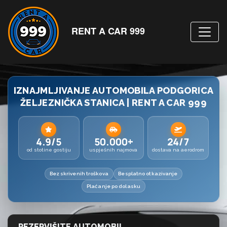
RENT A CAR 999
IZNAJMLJIVANJE AUTOMOBILA PODGORICA
ŽELJEZNIČKA STANICA | RENT A CAR 999
4.9/5
50.000+
24/7
od stotine gostiju
uspješnih najmova
dostava na aerodrom
Bez skrivenih troškova
Besplatno otkazivanje
Plaćanje po dolasku
REZERVIŠITE AUTOMOBIL