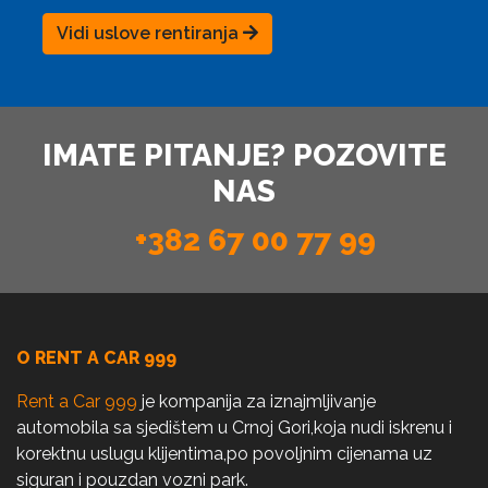
Vidi uslove rentiranja
IMATE PITANJE? POZOVITE
NAS
+382 67 00 77 99
O RENT A CAR 999
Rent a Car 999
je kompanija za iznajmljivanje
automobila sa sjedištem u Crnoj Gori,koja nudi iskrenu i
korektnu uslugu klijentima,po povoljnim cijenama uz
siguran i pouzdan vozni park.