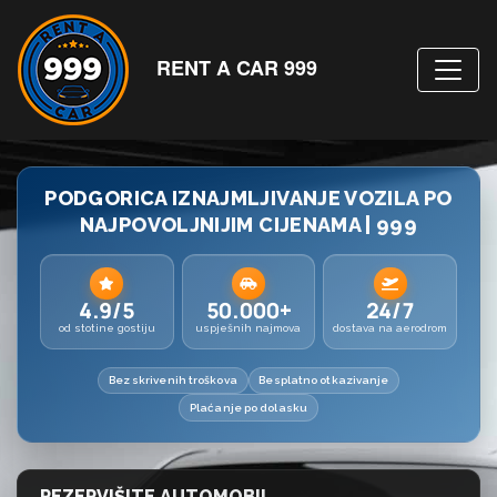
RENT A CAR 999
PODGORICA IZNAJMLJIVANJE VOZILA PO
NAJPOVOLJNIJIM CIJENAMA | 999
4.9/5
50.000+
24/7
od stotine gostiju
uspješnih najmova
dostava na aerodrom
Bez skrivenih troškova
Besplatno otkazivanje
Plaćanje po dolasku
REZERVIŠITE AUTOMOBIL