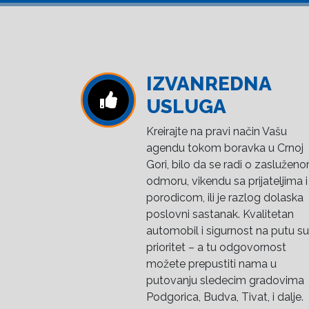
IZVANREDNA
USLUGA
Kreirajte na pravi način Vašu
agendu tokom boravka u Crnoj
Gori, bilo da se radi o zaslužen
odmoru, vikendu sa prijateljima i
porodicom, ili je razlog dolaska
poslovni sastanak. Kvalitetan
automobil i sigurnost na putu su
prioritet – a tu odgovornost
možete prepustiti nama u
putovanju sledecim gradovima
Podgorica, Budva, Tivat, i dalje.