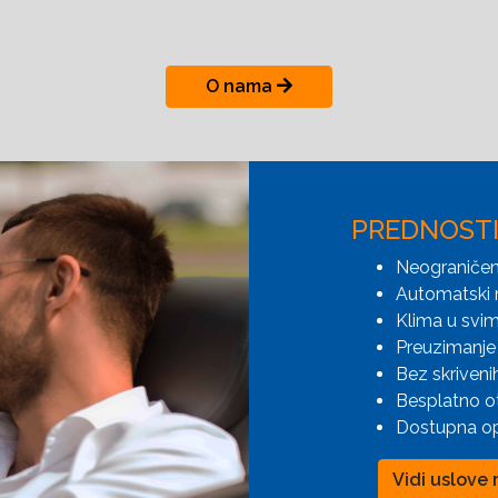
O nama
PREDNOST
Neograničen
Automatski 
Klima u svim
Preuzimanje 
Bez skriveni
Besplatno o
Dostupna opc
Vidi uslove 