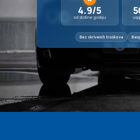
4.9/5
5
od stotine gostiju
usp
Bez skrivenih troškova
Besp