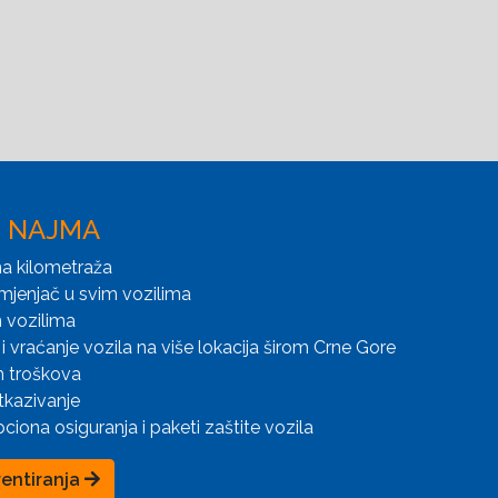
I NAJMA
a kilometraža
mjenjač u svim vozilima
 vozilima
i vraćanje vozila na više lokacija širom Crne Gore
h troškova
tkazivanje
iona osiguranja i paketi zaštite vozila
rentiranja