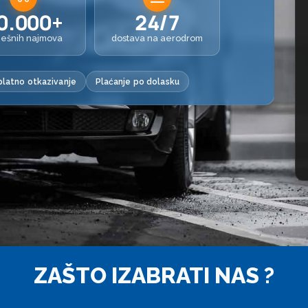
0.000+
24/7
ješnih najmova
dostava na aerodrom
latno otkazivanje
Plaćanje po dolasku
ZAŠTO IZABRATI NAS ?