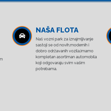
NAŠA FLOTA
Naš vozni park za iznajmljivanje
sastoji se od novih,modernih i
dobro održavanih vozila,imamo
kompletan asortiman automobila
om
koji odgovaraju svim vašim
potrebama.