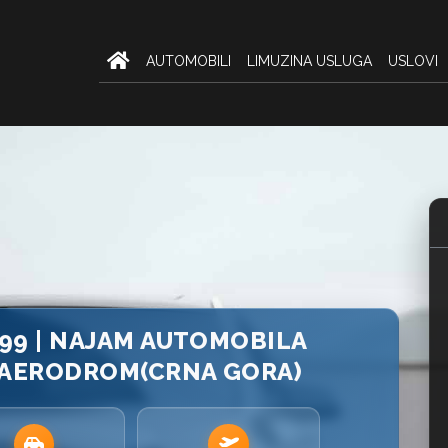
AUTOMOBILI
LIMUZINA USLUGA
USLOVI
999 | NAJAM AUTOMOBILA
 AERODROM(CRNA GORA)