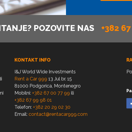
ITANJE? POZOVITE NAS
+382 67
KONTAKT INFO
R
I&J World Wide Investments
Po
i
Rent a Car 999
13 Jul br. 15
81000 Podgorica, Montenegro
Pa
ni
Mobilni:
+382 67 00 77 99
ili
+382 67 99 98 01
Telefon:
+382 20 29 02 30
Email:
contact@rentacar999.com