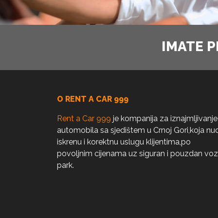
IMATE P
O RENT A CAR 999
Rent a Car 999
je kompanija za iznajmljivanje
automobila sa sjedištem u Crnoj Gori,koja nud
iskrenu i korektnu uslugu klijentima,po
povoljnim cijenama uz siguran i pouzdan voz
park.