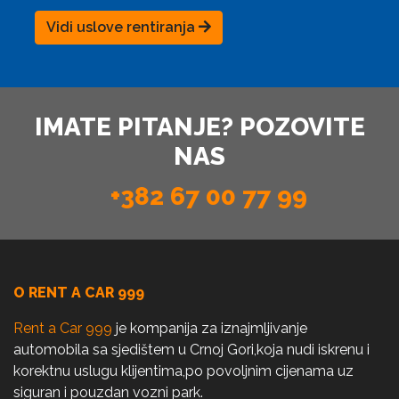
Vidi uslove rentiranja
IMATE PITANJE? POZOVITE
NAS
+382 67 00 77 99
O RENT A CAR 999
Rent a Car 999
je kompanija za iznajmljivanje
automobila sa sjedištem u Crnoj Gori,koja nudi iskrenu i
korektnu uslugu klijentima,po povoljnim cijenama uz
siguran i pouzdan vozni park.