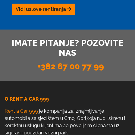
Vidi uslove rentiranja
IMATE PITANJE? POZOVITE
NAS
+382 67 00 77 99
O RENT A CAR 999
Rent a Car 999
je kompanija za iznajmljivanje
automobila sa sjedištem u Crnoj Gori,koja nudi iskrenu i
korektnu uslugu klijentima,po povoljnim cijenama uz
siguran i pouzdan vozni park.