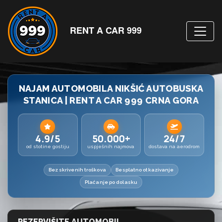
RENT A CAR 999
NAJAM AUTOMOBILA NIKŠIĆ AUTOBUSKA
STANICA | RENT A CAR 999 CRNA GORA
4.9/5
50.000+
24/7
od stotine gostiju
uspješnih najmova
dostava na aerodrom
Bez skrivenih troškova
Besplatno otkazivanje
Plaćanje po dolasku
REZERVIŠITE AUTOMOBIL