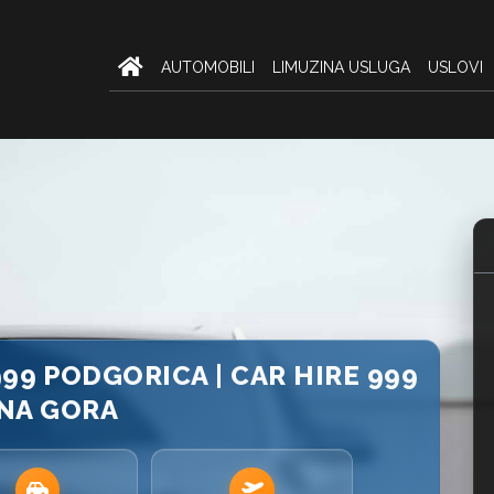
AUTOMOBILI
LIMUZINA USLUGA
USLOVI
999 PODGORICA | CAR HIRE 999
NA GORA