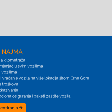
I NAJMA
a kilometraža
mjenjač u svim vozilima
 vozilima
i vraćanje vozila na više lokacija širom Crne Gore
h troškova
tkazivanje
iona osiguranja i paketi zaštite vozila
rentiranja