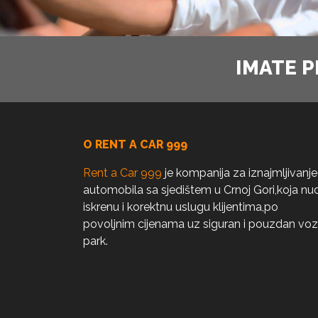
IMATE P
O RENT A CAR 999
Rent a Car 999
je kompanija za iznajmljivanje
automobila sa sjedištem u Crnoj Gori,koja nud
iskrenu i korektnu uslugu klijentima,po
povoljnim cijenama uz siguran i pouzdan voz
park.