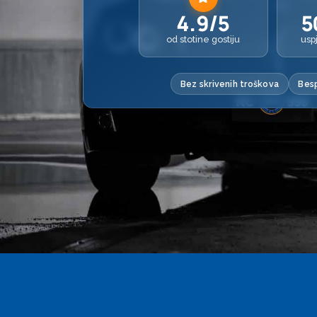
4.9/5
5
od stotine gostiju
usp
Bez skrivenih troškova
Besp