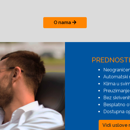
O nama
PREDNOST
Neograničen
Automatski 
Klima u svim
Preuzimanje 
Bez skriveni
Besplatno o
Dostupna opc
Vidi uslove 