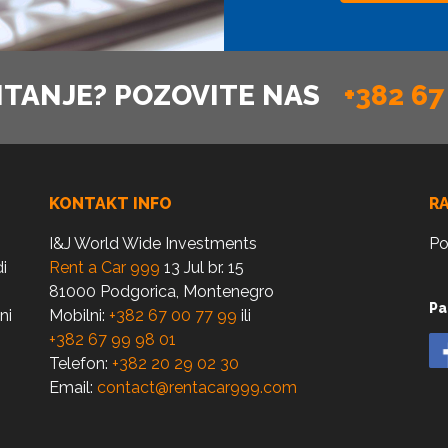
ITANJE? POZOVITE NAS
+382 67
KONTAKT INFO
R
I&J World Wide Investments
Po
i
Rent a Car 999
13 Jul br. 15
81000 Podgorica, Montenegro
Pa
ni
Mobilni:
+382 67 00 77 99
ili
+382 67 99 98 01
Telefon:
+382 20 29 02 30
Email:
contact@rentacar999.com