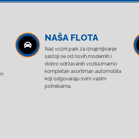
NAŠA FLOTA
Naš vozni park za iznajmljivanje
sastoji se od novih,modernih i
dobro održavanih vozila,imamo
kompletan asortiman automobila
om
koji odgovaraju svim vašim
potrebama.