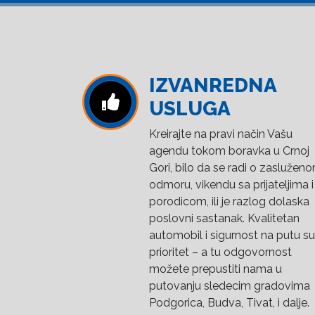
IZVANREDNA
USLUGA
Kreirajte na pravi način Vašu
agendu tokom boravka u Crnoj
Gori, bilo da se radi o zaslužen
odmoru, vikendu sa prijateljima i
porodicom, ili je razlog dolaska
poslovni sastanak. Kvalitetan
automobil i sigurnost na putu su
prioritet – a tu odgovornost
možete prepustiti nama u
putovanju sledecim gradovima
Podgorica, Budva, Tivat, i dalje.