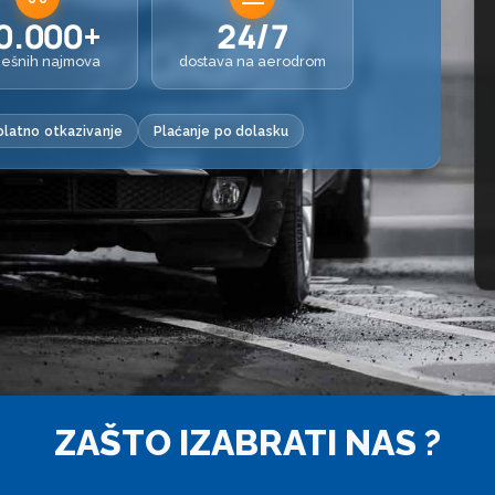
0.000+
24/7
ješnih najmova
dostava na aerodrom
latno otkazivanje
Plaćanje po dolasku
ZAŠTO IZABRATI NAS ?