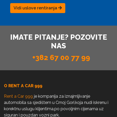
Vidi uslove rentiranja
IMATE PITANJE? POZOVITE
NAS
+382 67 00 77 99
O RENT A CAR 999
Rent a Car 999
je kompanija za iznajmljivanje
automobila sa sjedištem u Crnoj Gori,koja nudi iskrenu i
korektnu uslugu klijentima,po povoljnim cijenama uz
siguran i pouzdan vozni park.