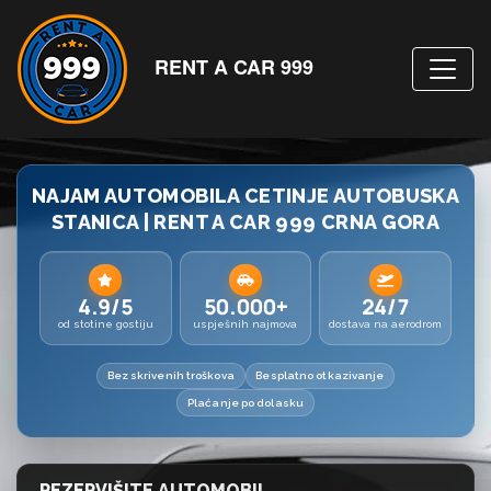
RENT A CAR 999
NAJAM AUTOMOBILA CETINJE AUTOBUSKA
STANICA | RENT A CAR 999 CRNA GORA
4.9/5
50.000+
24/7
od stotine gostiju
uspješnih najmova
dostava na aerodrom
Bez skrivenih troškova
Besplatno otkazivanje
Plaćanje po dolasku
REZERVIŠITE AUTOMOBIL