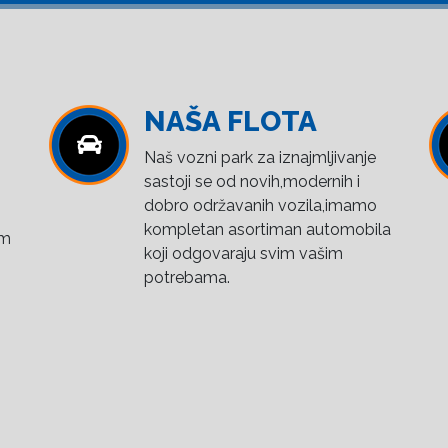
NAŠA FLOTA
Naš vozni park za iznajmljivanje
sastoji se od novih,modernih i
dobro održavanih vozila,imamo
kompletan asortiman automobila
om
koji odgovaraju svim vašim
potrebama.