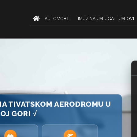
AUTOMOBILI
LIMUZINA USLUGA
USLOVI
 NA TIVATSKOM AERODROMU U
OJ GORI √