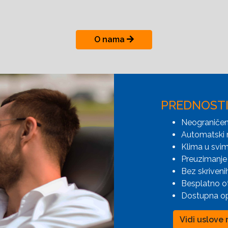
O nama
PREDNOST
Neograničen
Automatski 
Klima u svim
Preuzimanje 
Bez skriveni
Besplatno o
Dostupna opc
Vidi uslove 