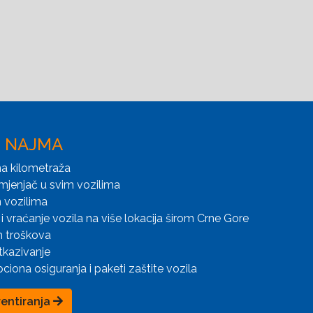
I NAJMA
a kilometraža
mjenjač u svim vozilima
 vozilima
i vraćanje vozila na više lokacija širom Crne Gore
h troškova
tkazivanje
iona osiguranja i paketi zaštite vozila
rentiranja