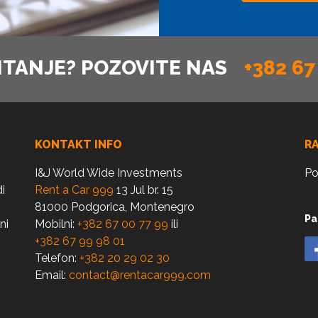
ITANJE? POZOVITE NAS
+382 67
KONTAKT INFO
R
I&J World Wide Investments
Po
i
Rent a Car 999
13 Jul br. 15
81000 Podgorica, Montenegro
Pa
ni
Mobilni:
+382 67 00 77 99
ili
+382 67 99 98 01
Telefon:
+382 20 29 02 30
Email:
contact@rentacar999.com