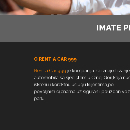
IMATE P
O RENT A CAR 999
Rent a Car 999
je kompanija za iznajmljivanje
automobila sa sjedištem u Crnoj Gori,koja nud
iskrenu i korektnu uslugu klijentima,po
povoljnim cijenama uz siguran i pouzdan voz
park.