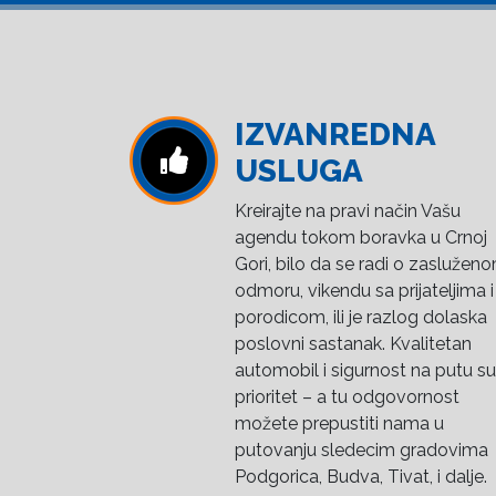
IZVANREDNA
USLUGA
Kreirajte na pravi način Vašu
agendu tokom boravka u Crnoj
Gori, bilo da se radi o zaslužen
odmoru, vikendu sa prijateljima i
porodicom, ili je razlog dolaska
poslovni sastanak. Kvalitetan
automobil i sigurnost na putu su
prioritet – a tu odgovornost
možete prepustiti nama u
putovanju sledecim gradovima
Podgorica, Budva, Tivat, i dalje.