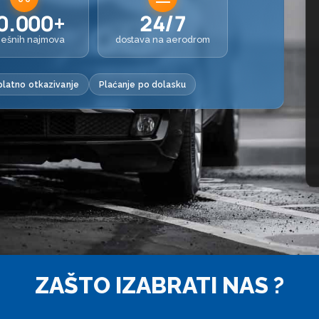
0.000+
24/7
ješnih najmova
dostava na aerodrom
latno otkazivanje
Plaćanje po dolasku
ZAŠTO IZABRATI NAS ?