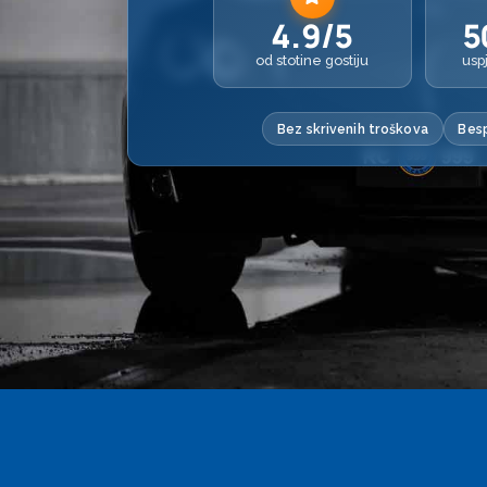
4.9/5
5
od stotine gostiju
usp
Bez skrivenih troškova
Besp