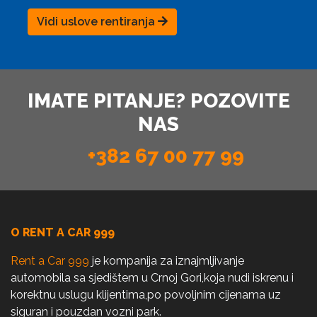
Vidi uslove rentiranja
IMATE PITANJE? POZOVITE
NAS
+382 67 00 77 99
O RENT A CAR 999
Rent a Car 999
je kompanija za iznajmljivanje
automobila sa sjedištem u Crnoj Gori,koja nudi iskrenu i
korektnu uslugu klijentima,po povoljnim cijenama uz
siguran i pouzdan vozni park.