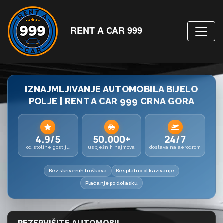
RENT A CAR 999
IZNAJMLJIVANJE AUTOMOBILA BIJELO
POLJE | RENT A CAR 999 CRNA GORA
4.9/5
50.000+
24/7
od stotine gostiju
uspješnih najmova
dostava na aerodrom
Bez skrivenih troškova
Besplatno otkazivanje
Plaćanje po dolasku
REZERVIŠITE AUTOMOBIL