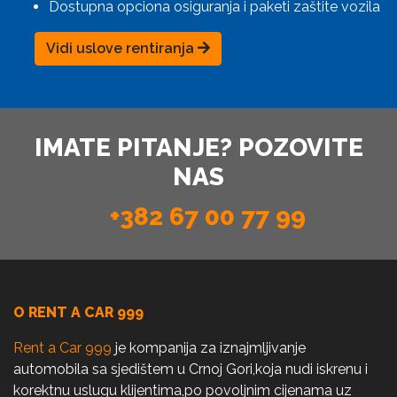
Dostupna opciona osiguranja i paketi zaštite vozila
Vidi uslove rentiranja
IMATE PITANJE? POZOVITE
NAS
+382 67 00 77 99
O RENT A CAR 999
Rent a Car 999
je kompanija za iznajmljivanje
automobila sa sjedištem u Crnoj Gori,koja nudi iskrenu i
korektnu uslugu klijentima,po povoljnim cijenama uz