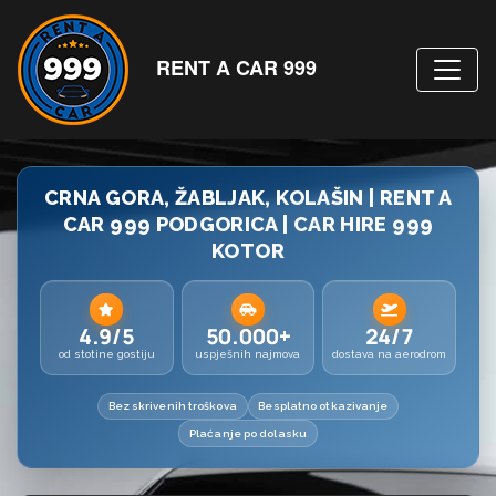
RENT A CAR 999
CRNA GORA, ŽABLJAK, KOLAŠIN | RENT A
CAR 999 PODGORICA | CAR HIRE 999
KOTOR
4.9/5
50.000+
24/7
od stotine gostiju
uspješnih najmova
dostava na aerodrom
Bez skrivenih troškova
Besplatno otkazivanje
Plaćanje po dolasku