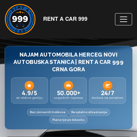
RENT A CAR 999
NAJAM AUTOMOBILA HERCEG NOVI
AUTOBUSKA STANICA | RENT A CAR 999
CRNA GORA
4.9/5
50.000+
24/7
od stotine gostiju
uspješnih najmova
dostava na aerodrom
Bez skrivenih troškova
Besplatno otkazivanje
Plaćanje po dolasku