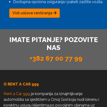
Dostupna opciona osiguranja i paketi zaštite vozila
Vidi uslove rentiranja
IMATE PITANJE? POZOVITE
NAS
+382 67 00 77 99
O RENT A CAR 999
Rent a Car 999
je kompanija za iznajmljivanje
automobila sa sjedištem u Crnoj Gori,koja nudi iskrenu i
korektnu uslugu klijentima,po povoljnim cijenama uz