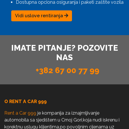
Dostupna opciona osiguranja i paketi zaštite vozila
Vidi uslove rentiranja
IMATE PITANJE? POZOVITE
NAS
+382 67 00 77 99
O RENT A CAR 999
Rent a Car 999
je kompanija za iznajmljivanje
automobila sa sjedištem u Crnoj Gori,koja nudi iskrenu i
korektnu uslugu klijentima,po povoljnim cijenama uz