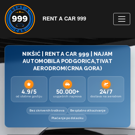
RENT A CAR 999
NIKŠIĆ | RENT A CAR 999 | NAJAM
AUTOMOBILA PODGORICA,TIVAT
AERODROM(CRNA GORA)
4.9/5
50.000+
24/7
od stotine gostiju
uspješnih najmova
dostava na aerodrom
Bez skrivenih troškova
Besplatno otkazivanje
Plaćanje po dolasku