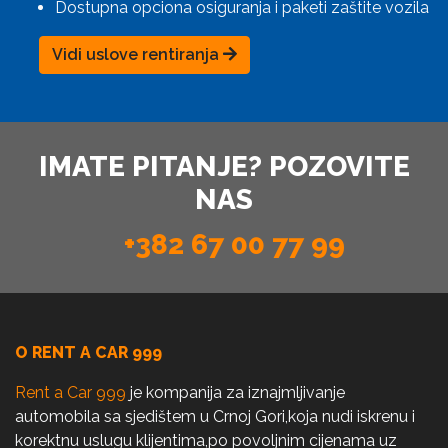
Dostupna opciona osiguranja i paketi zaštite vozila
Vidi uslove rentiranja
IMATE PITANJE? POZOVITE
NAS
+382 67 00 77 99
O RENT A CAR 999
Rent a Car 999
je kompanija za iznajmljivanje
automobila sa sjedištem u Crnoj Gori,koja nudi iskrenu i
korektnu uslugu klijentima,po povoljnim cijenama uz