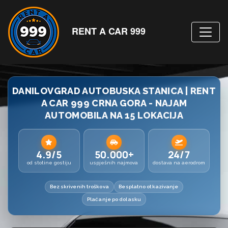
RENT A CAR 999
DANILOVGRAD AUTOBUSKA STANICA | RENT
A CAR 999 CRNA GORA - NAJAM
AUTOMOBILA NA 15 LOKACIJA
4.9/5
50.000+
24/7
od stotine gostiju
uspješnih najmova
dostava na aerodrom
Bez skrivenih troškova
Besplatno otkazivanje
Plaćanje po dolasku