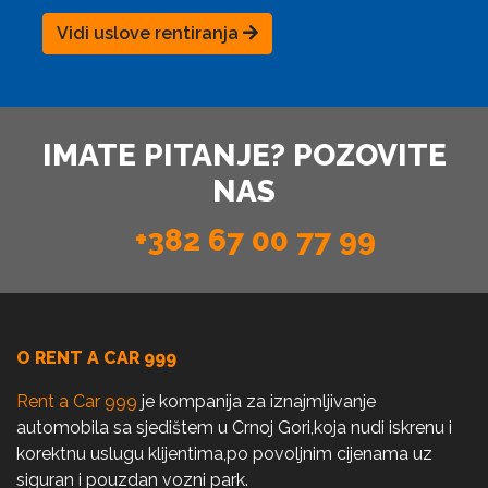
Vidi uslove rentiranja
IMATE PITANJE? POZOVITE
NAS
+382 67 00 77 99
O RENT A CAR 999
Rent a Car 999
je kompanija za iznajmljivanje
automobila sa sjedištem u Crnoj Gori,koja nudi iskrenu i
korektnu uslugu klijentima,po povoljnim cijenama uz
siguran i pouzdan vozni park.