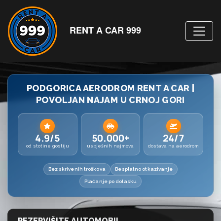
RENT A CAR 999
PODGORICA AERODROM RENT A CAR |
POVOLJAN NAJAM U CRNOJ GORI
4.9/5
50.000+
24/7
od stotine gostiju
uspješnih najmova
dostava na aerodrom
Bez skrivenih troškova
Besplatno otkazivanje
Plaćanje po dolasku
REZERVIŠITE AUTOMOBIL