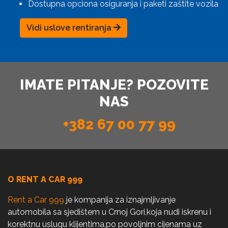
Dostupna opciona osiguranja i paketi zaštite vozila
Vidi uslove rentiranja
IMATE PITANJE? POZOVITE
NAS
+382 67 00 77 99
O RENT A CAR 999
Rent a Car 999
je kompanija za iznajmljivanje
automobila sa sjedištem u Crnoj Gori,koja nudi iskrenu i
korektnu uslugu klijentima,po povoljnim cijenama uz