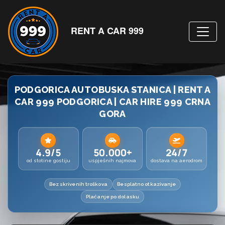
RENT A CAR 999
PODGORICA AUTOBUSKA STANICA | RENT A
CAR 999 PODGORICA | CAR HIRE 999 CRNA
GORA
4.9/5
50.000+
24/7
od stotine gostiju
uspješnih najmova
dostava na aerodrom
Bez skrivenih troškova
Besplatno otkazivanje
Plaćanje po dolasku