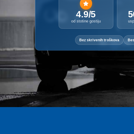
4.9/5
5
od stotine gostiju
usp
Bez skrivenih troškova
Bes