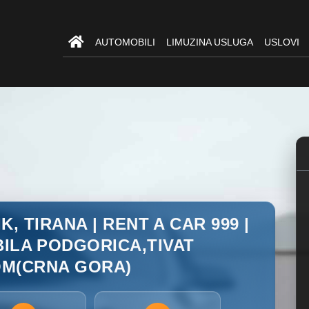
AUTOMOBILI
LIMUZINA USLUGA
USLOVI
 TIRANA | RENT A CAR 999 |
ILA PODGORICA,TIVAT
M(CRNA GORA)