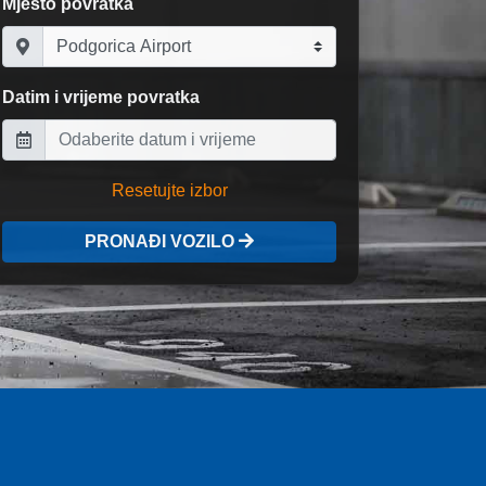
Mjesto povratka
Datim i vrijeme povratka
Resetujte izbor
PRONAĐI VOZILO