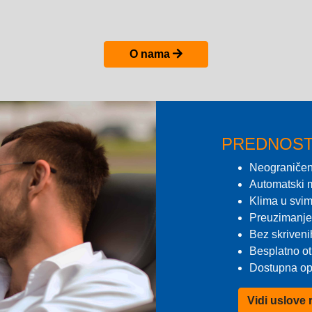
O nama
PREDNOST
Neograničen
Automatski m
Klima u svim
Preuzimanje 
Bez skriveni
Besplatno ot
Dostupna opc
Vidi uslove 