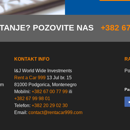
ITANJE? POZOVITE NAS
+382 67
KONTAKT INFO
R
I&J World Wide Investments
Po
Rent a Car 999
13 Jul br. 15
im
81000 Podgorica, Montenegro
Pa
Mobilni:
+382 67 00 77 99
ili
+382 67 99 98 01
Telefon:
+382 20 29 02 30
Email:
contact@rentacar999.com