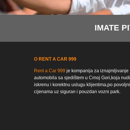
IMATE P
O RENT A CAR 999
Rent a Car 999
je kompanija za iznajmljivanje
automobila sa sjedištem u Crnoj Gori,koja nudi
iskrenu i korektnu uslugu klijentima,po povoljn
cijenama uz siguran i pouzdan vozni park.