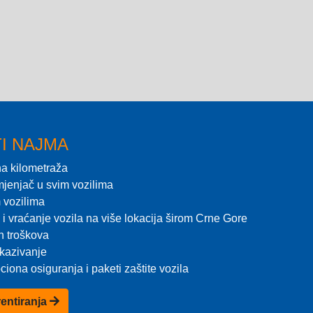
I NAJMA
a kilometraža
jenjač u svim vozilima
 vozilima
i vraćanje vozila na više lokacija širom Crne Gore
h troškova
kazivanje
iona osiguranja i paketi zaštite vozila
rentiranja