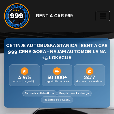
RENT A CAR 999
CETINJE AUTOBUSKA STANICA | RENT A CAR
999 CRNA GORA - NAJAM AUTOMOBILA NA
15 LOKACIJA
4.9/5
50.000+
24/7
od stotine gostiju
uspješnih najmova
dostava na aerodrom
Bez skrivenih troškova
Besplatno otkazivanje
Plaćanje po dolasku