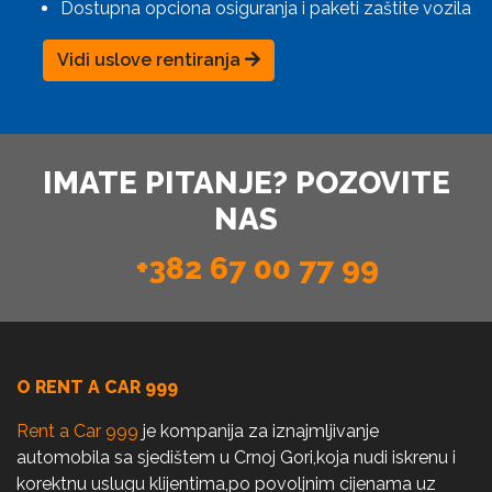
Dostupna opciona osiguranja i paketi zaštite vozila
Vidi uslove rentiranja
IMATE PITANJE? POZOVITE
NAS
+382 67 00 77 99
O RENT A CAR 999
Rent a Car 999
je kompanija za iznajmljivanje
automobila sa sjedištem u Crnoj Gori,koja nudi iskrenu i
korektnu uslugu klijentima,po povoljnim cijenama uz