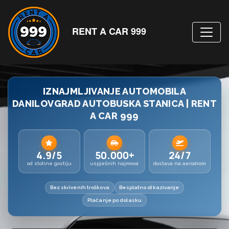
RENT A CAR 999
IZNAJMLJIVANJE AUTOMOBILA
DANILOVGRAD AUTOBUSKA STANICA | RENT
A CAR 999
4.9/5
50.000+
24/7
od stotine gostiju
uspješnih najmova
dostava na aerodrom
Bez skrivenih troškova
Besplatno otkazivanje
Plaćanje po dolasku