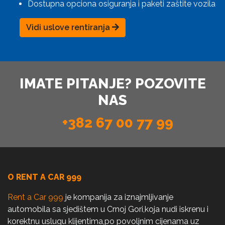
Dostupna opciona osiguranja i paketi zaštite vozila
Vidi uslove rentiranja
IMATE PITANJE? POZOVITE
NAS
+382 67 00 77 99
O RENT A CAR 999
Rent a Car 999
je kompanija za iznajmljivanje
automobila sa sjedištem u Crnoj Gori,koja nudi iskrenu i
korektnu uslugu klijentima,po povoljnim cijenama uz