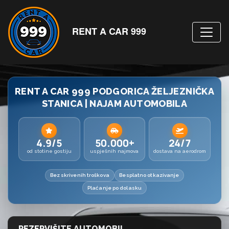
RENT A CAR 999
RENT A CAR 999 PODGORICA ŽELJEZNIČKA
STANICA | NAJAM AUTOMOBILA
4.9/5
50.000+
24/7
od stotine gostiju
uspješnih najmova
dostava na aerodrom
Bez skrivenih troškova
Besplatno otkazivanje
Plaćanje po dolasku
REZERVIŠITE AUTOMOBIL