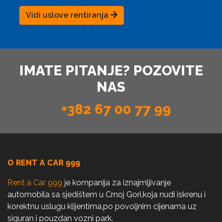
Vidi uslove rentiranja
IMATE PITANJE? POZOVITE
NAS
+382 67 00 77 99
O RENT A CAR 999
Rent a Car 999
je kompanija za iznajmljivanje
automobila sa sjedištem u Crnoj Gori,koja nudi iskrenu i
korektnu uslugu klijentima,po povoljnim cijenama uz
siguran i pouzdan vozni park.