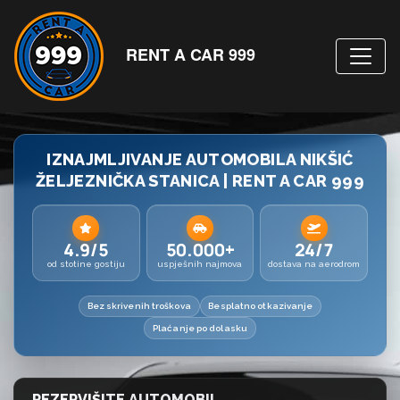
RENT A CAR 999
IZNAJMLJIVANJE AUTOMOBILA NIKŠIĆ
ŽELJEZNIČKA STANICA | RENT A CAR 999
4.9/5
50.000+
24/7
od stotine gostiju
uspješnih najmova
dostava na aerodrom
Bez skrivenih troškova
Besplatno otkazivanje
Plaćanje po dolasku
REZERVIŠITE AUTOMOBIL