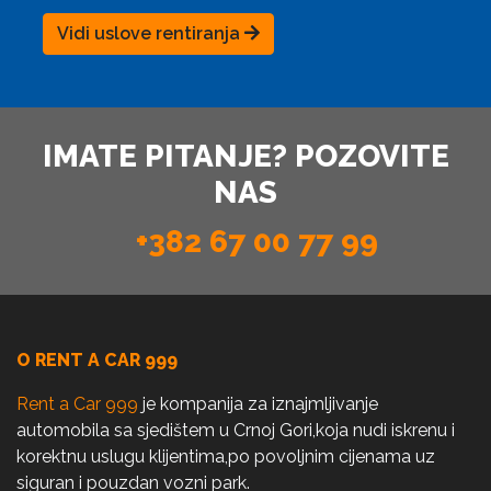
Vidi uslove rentiranja
IMATE PITANJE? POZOVITE
NAS
+382 67 00 77 99
O RENT A CAR 999
Rent a Car 999
je kompanija za iznajmljivanje
automobila sa sjedištem u Crnoj Gori,koja nudi iskrenu i
korektnu uslugu klijentima,po povoljnim cijenama uz
siguran i pouzdan vozni park.