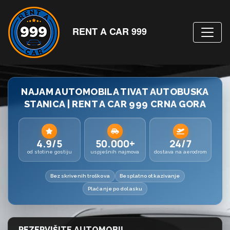
RENT A CAR 999
NAJAM AUTOMOBILA TIVAT AUTOBUSKA
STANICA | RENT A CAR 999 CRNA GORA
4.9/5
50.000+
24/7
od stotine gostiju
uspješnih najmova
dostava na aerodrom
Bez skrivenih troškova
Besplatno otkazivanje
Plaćanje po dolasku
REZERVIŠITE AUTOMOBIL