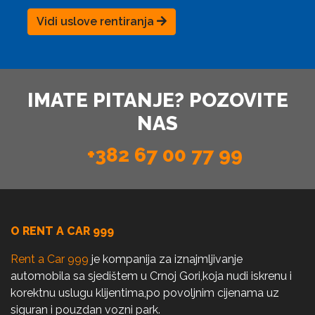
Vidi uslove rentiranja
IMATE PITANJE? POZOVITE
NAS
+382 67 00 77 99
O RENT A CAR 999
Rent a Car 999
je kompanija za iznajmljivanje
automobila sa sjedištem u Crnoj Gori,koja nudi iskrenu i
korektnu uslugu klijentima,po povoljnim cijenama uz
siguran i pouzdan vozni park.