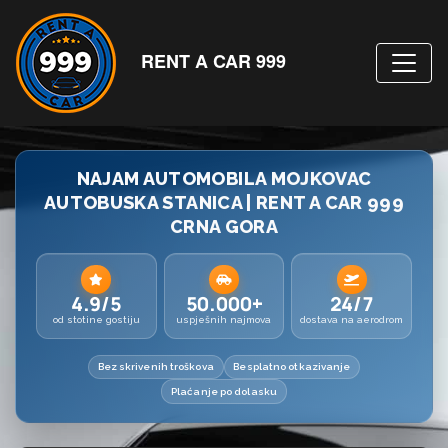
RENT A CAR 999
NAJAM AUTOMOBILA MOJKOVAC
AUTOBUSKA STANICA | RENT A CAR 999
CRNA GORA
4.9/5
50.000+
24/7
od stotine gostiju
uspješnih najmova
dostava na aerodrom
Bez skrivenih troškova
Besplatno otkazivanje
Plaćanje po dolasku