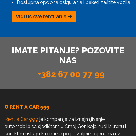
Dostupna opciona osiguranja i paketi zaštite vozila
Vidi uslove rentiranja
IMATE PITANJE? POZOVITE
NAS
+382 67 00 77 99
O RENT A CAR 999
Rent a Car 999
je kompanija za iznajmljivanje
automobila sa sjedištem u Crnoj Gori,koja nudi iskrenu i
korektnu uslugu klijentima,po povoljnim cijenama uz