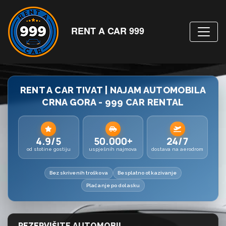
RENT A CAR 999
RENT A CAR TIVAT | NAJAM AUTOMOBILA
CRNA GORA - 999 CAR RENTAL
4.9/5
50.000+
24/7
od stotine gostiju
uspješnih najmova
dostava na aerodrom
Bez skrivenih troškova
Besplatno otkazivanje
Plaćanje po dolasku
REZERVIŠITE AUTOMOBIL