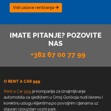
Vidi uslove rentiranja
IMATE PITANJE? POZOVITE
NAS
+382 67 00 77 99
O RENT A CAR 999
Rent a Car 999
je kompanija za iznajmljivanje
automobila sa sjedištem u Crnoj Gori,koja nudi iskrenu i
korektnu uslugu klijentima,po povoljnim cijenama uz
siguran i pouzdan vozni park.