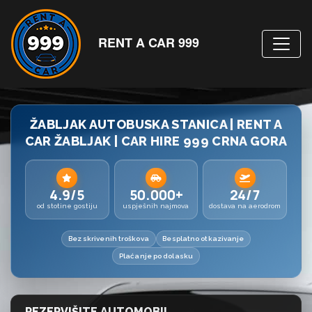
RENT A CAR 999
ŽABLJAK AUTOBUSKA STANICA | RENT A
CAR ŽABLJAK | CAR HIRE 999 CRNA GORA
4.9/5
50.000+
24/7
od stotine gostiju
uspješnih najmova
dostava na aerodrom
Bez skrivenih troškova
Besplatno otkazivanje
Plaćanje po dolasku
REZERVIŠITE AUTOMOBIL