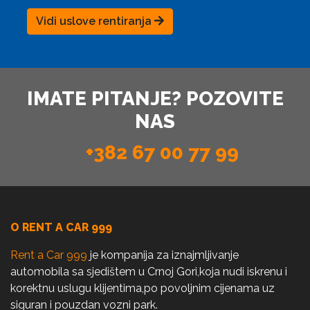
Vidi uslove rentiranja
IMATE PITANJE? POZOVITE
NAS
+382 67 00 77 99
O RENT A CAR 999
Rent a Car 999
je kompanija za iznajmljivanje
automobila sa sjedištem u Crnoj Gori,koja nudi iskrenu i
korektnu uslugu klijentima,po povoljnim cijenama uz
siguran i pouzdan vozni park.