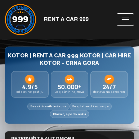
RENT A CAR 999
KOTOR | RENT A CAR 999 KOTOR | CAR HIRE
KOTOR - CRNA GORA
4.9/5
50.000+
24/7
od stotine gostiju
uspješnih najmova
dostava na aerodrom
Bez skrivenih troškova
Besplatno otkazivanje
Plaćanje po dolasku
REZERVIŠITE AUTOMOBIL