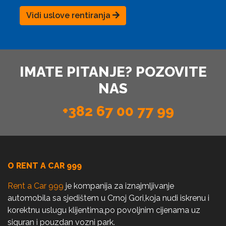
Vidi uslove rentiranja
IMATE PITANJE? POZOVITE
NAS
+382 67 00 77 99
O RENT A CAR 999
Rent a Car 999
je kompanija za iznajmljivanje
automobila sa sjedištem u Crnoj Gori,koja nudi iskrenu i
korektnu uslugu klijentima,po povoljnim cijenama uz
siguran i pouzdan vozni park.