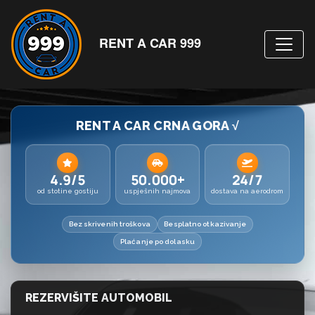
RENT A CAR 999
RENT A CAR CRNA GORA √
4.9/5
50.000+
24/7
od stotine gostiju
uspješnih najmova
dostava na aerodrom
Bez skrivenih troškova
Besplatno otkazivanje
Plaćanje po dolasku
REZERVIŠITE AUTOMOBIL