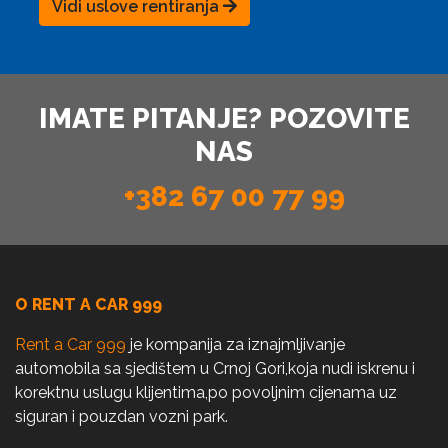
Vidi uslove rentiranja
IMATE PITANJE? POZOVITE
NAS
+382 67 00 77 99
O RENT A CAR 999
Rent a Car 999
je kompanija za iznajmljivanje
automobila sa sjedištem u Crnoj Gori,koja nudi iskrenu i
korektnu uslugu klijentima,po povoljnim cijenama uz
siguran i pouzdan vozni park.