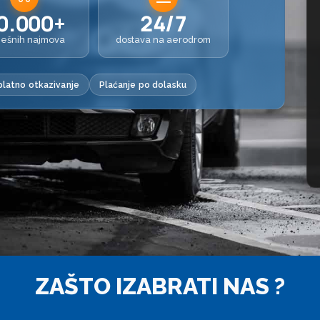
0.000+
24/7
ješnih najmova
dostava na aerodrom
latno otkazivanje
Plaćanje po dolasku
ZAŠTO IZABRATI NAS ?