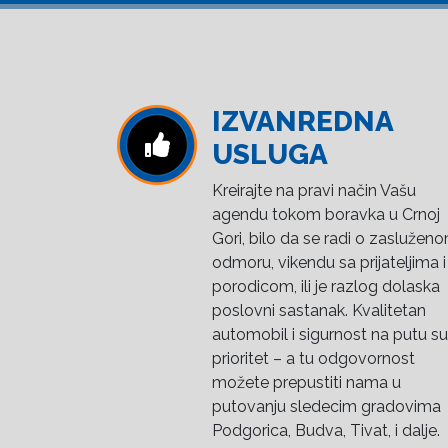
IZVANREDNA
USLUGA
Kreirajte na pravi način Vašu
agendu tokom boravka u Crnoj
Gori, bilo da se radi o zaslužen
odmoru, vikendu sa prijateljima i
porodicom, ili je razlog dolaska
poslovni sastanak. Kvalitetan
automobil i sigurnost na putu su
prioritet – a tu odgovornost
možete prepustiti nama u
putovanju sledecim gradovima
Podgorica, Budva, Tivat, i dalje.