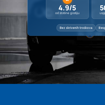
4.9/5
5
od stotine gostiju
usp
Bez skrivenih troškova
Besp