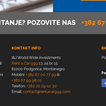
ITANJE? POZOVITE NAS
+382 67
KONTAKT INFO
R
I&J World Wide Investments
Po
i
Rent a Car 999
13 Jul br. 15
81000 Podgorica, Montenegro
Pa
ni
Mobilni:
+382 67 00 77 99
ili
+382 67 99 98 01
Telefon:
+382 20 29 02 30
Email:
contact@rentacar999.com