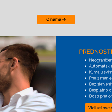
O nama
PREDNOST
Neograničen
Automatski 
Klima u svim
Preuzimanje 
Bez skriveni
Besplatno o
Dostupna opc
Vidi uslove 