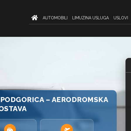
AUTOMOBILI
LIMUZINA USLUGA
USLOVI
R PODGORICA – AERODROMSKA
OSTAVA