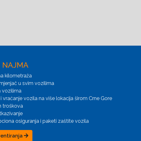
I NAJMA
a kilometraža
mjenjač u svim vozilima
 vozilima
i vraćanje vozila na više lokacija širom Crne Gore
h troškova
tkazivanje
iona osiguranja i paketi zaštite vozila
rentiranja