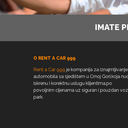
IMATE P
O RENT A CAR 999
Rent a Car 999
je kompanija za iznajmljivanje
automobila sa sjedištem u Crnoj Gori,koja nud
iskrenu i korektnu uslugu klijentima,po
povoljnim cijenama uz siguran i pouzdan voz
park.