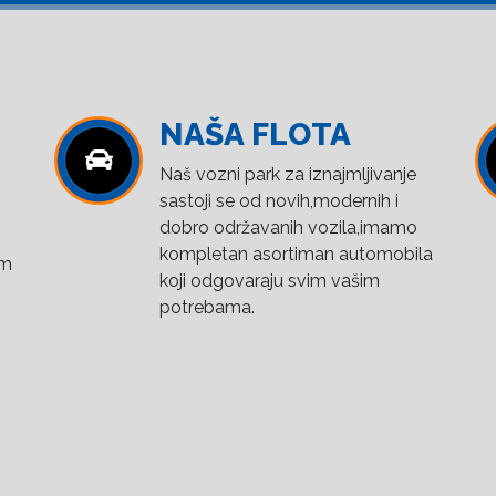
NAŠA FLOTA
Naš vozni park za iznajmljivanje
sastoji se od novih,modernih i
dobro održavanih vozila,imamo
kompletan asortiman automobila
om
koji odgovaraju svim vašim
potrebama.