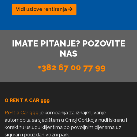
Vidi uslove rentiranja
IMATE PITANJE? POZOVITE
NAS
+382 67 00 77 99
O RENT A CAR 999
Rent a Car 999
je kompanija za iznajmljivanje
automobila sa sjedištem u Crnoj Gori,koja nudi iskrenu i
korektnu uslugu klijentima,po povoljnim cijenama uz
siguran i pouzdan vozni park.