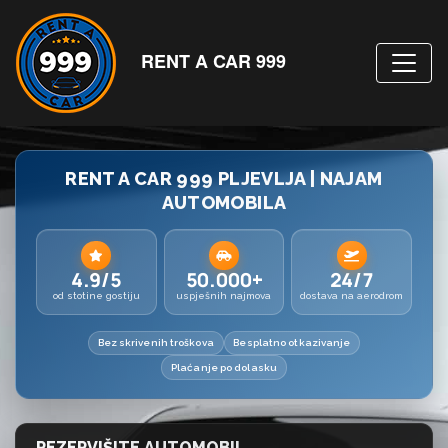
RENT A CAR 999
RENT A CAR 999 PLJEVLJA | NAJAM
AUTOMOBILA
4.9/5
50.000+
24/7
od stotine gostiju
uspješnih najmova
dostava na aerodrom
Bez skrivenih troškova
Besplatno otkazivanje
Plaćanje po dolasku
REZERVIŠITE AUTOMOBIL