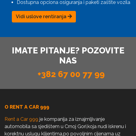
Dostupna opciona osiguranja i paketi zaštite vozila
Vidi uslove rentiranja
IMATE PITANJE? POZOVITE
NAS
+382 67 00 77 99
O RENT A CAR 999
Rent a Car 999
je kompanija za iznajmljivanje
automobila sa sjedištem u Crnoj Gori,koja nudi iskrenu i
korektnu uslugu klijentima,po povoljnim cijenama uz