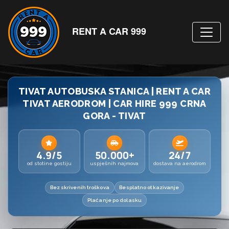
RENT A CAR 999
TIVAT AUTOBUSKA STANICA | RENT A CAR
TIVAT AERODROM | CAR HIRE 999 CRNA
GORA - TIVAT
4.9/5
50.000+
24/7
od stotine gostiju
uspješnih najmova
dostava na aerodrom
Bez skrivenih troškova
Besplatno otkazivanje
Plaćanje po dolasku