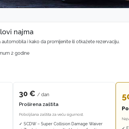
slovi najma
 automobila i kako da promijenite ili otkažete rezervaciju.
imum 2 godine
30 €
5
/ dan
Proširena zaštita
Po
Poboljšana zaštita za veću sigurnost.
Najv
✓ SCDW – Super Collision Damage Waiver
✓ F