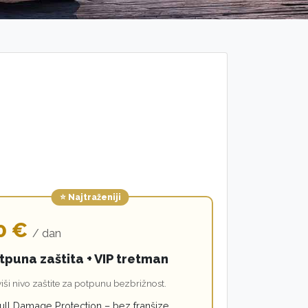
⭐ Najtraženiji
0 €
/ dan
tpuna zaštita + VIP tretman
iši nivo zaštite za potpunu bezbrižnost.
ull Damage Protection – bez franšize