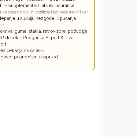
LI – Supplemental Liability Insurance
riće štete na tuđim vozilima i povreda trećih lica)
lepanje u slučaju nezgode ili pucanja
me
okriva: gume, stakla, retrovizore, podvozje
IP doček – Podgorica Airport & Tivat
port
ez čekanja na šalteru
govor pripremljen unaprijed