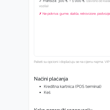
✓ Franšiza: 300 € – 1 000 €
(zavisno od klas
vozila)
✗ Ne pokriva: gume, stakla, retrovizore, podvozj
Paketi su opcioni i doplaćuju se na cijenu najma. V
Načini plaćanja
Kreditna kartnica (POS terminal)
Keš