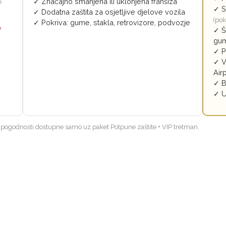
✓ Značajno smanjena ili uklonjena franšiza
e
✓ S
✓ Dodatna zaštita za osjetljive djelove vozila
(pok
✓ Pokriva: gume, stakla, retrovizore, podvozje
e
✓ Š
gu
✓ P
✓ V
Air
✓ B
✓ U
IP pogodnosti dostupne samo uz paket Potpune zaštite + VIP tretman.