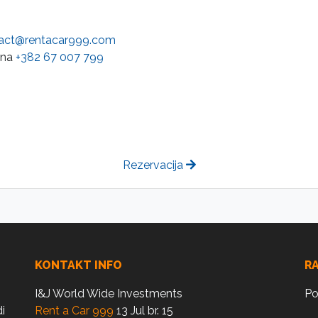
act@rentacar999.com
 na
+382 67 007 799
Rezervacija
KONTAKT INFO
R
I&J World Wide Investments
Po
i
Rent a Car 999
13 Jul br. 15