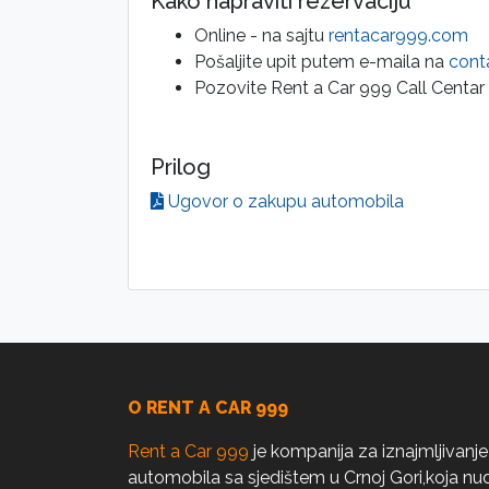
Kako napraviti rezervaciju
Online - na sajtu
rentacar999.com
Pošaljite upit putem e-maila na
cont
Pozovite Rent a Car 999 Call Centar
Prilog
Ugovor o zakupu automobila
O RENT A CAR 999
Rent a Car 999
je kompanija za iznajmljivanje
automobila sa sjedištem u Crnoj Gori,koja nud