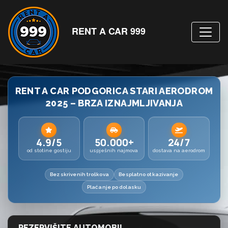
RENT A CAR 999
RENT A CAR PODGORICA STARI AERODROM
2025 – BRZA IZNAJMLJIVANJA
4.9/5
50.000+
24/7
od stotine gostiju
uspješnih najmova
dostava na aerodrom
Bez skrivenih troškova
Besplatno otkazivanje
Plaćanje po dolasku
REZERVIŠITE AUTOMOBIL