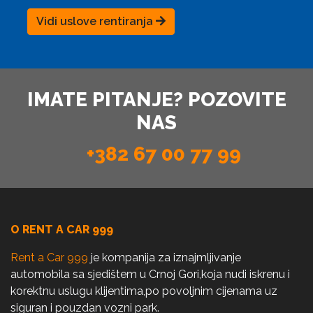
Vidi uslove rentiranja
IMATE PITANJE? POZOVITE
NAS
+382 67 00 77 99
O RENT A CAR 999
Rent a Car 999
je kompanija za iznajmljivanje
automobila sa sjedištem u Crnoj Gori,koja nudi iskrenu i
korektnu uslugu klijentima,po povoljnim cijenama uz
siguran i pouzdan vozni park.