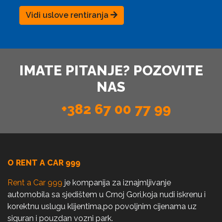
Vidi uslove rentiranja
IMATE PITANJE? POZOVITE
NAS
+382 67 00 77 99
O RENT A CAR 999
Rent a Car 999
je kompanija za iznajmljivanje
automobila sa sjedištem u Crnoj Gori,koja nudi iskrenu i
korektnu uslugu klijentima,po povoljnim cijenama uz
siguran i pouzdan vozni park.