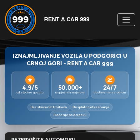
RENT A CAR 999
IZNAJMLJIVANJE VOZILA U PODGORICI U
CRNOJ GORI - RENT A CAR 999
4.9/5
50.000+
24/7
od stotine gostiju
uspješnih najmova
dostava na aerodrom
Bez skrivenih troškova
Besplatno otkazivanje
Plaćanje po dolasku
REZERVIŠITE AUTOMOBIL