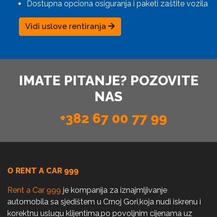
Dostupna opciona osiguranja i paketi zaštite vozila
Vidi uslove rentiranja
IMATE PITANJE? POZOVITE
NAS
+382 67 00 77 99
O RENT A CAR 999
Rent a Car 999
je kompanija za iznajmljivanje
automobila sa sjedištem u Crnoj Gori,koja nudi iskrenu i
korektnu uslugu klijentima,po povoljnim cijenama uz