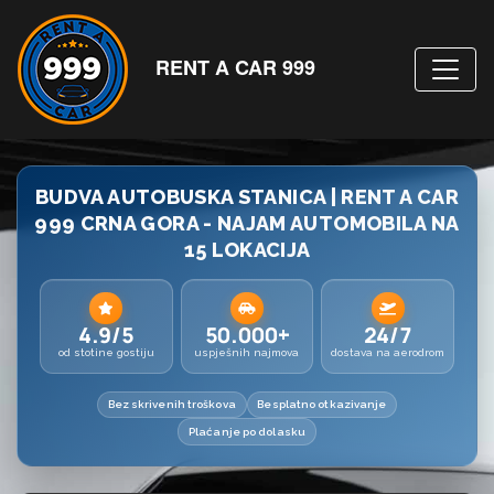
RENT A CAR 999
BUDVA AUTOBUSKA STANICA | RENT A CAR
999 CRNA GORA - NAJAM AUTOMOBILA NA
15 LOKACIJA
4.9/5
50.000+
24/7
od stotine gostiju
uspješnih najmova
dostava na aerodrom
Bez skrivenih troškova
Besplatno otkazivanje
Plaćanje po dolasku