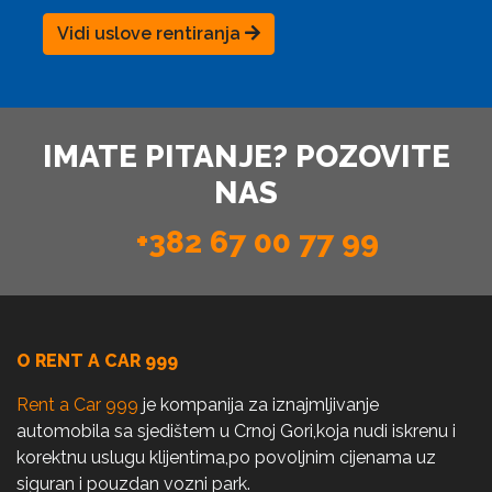
Vidi uslove rentiranja
IMATE PITANJE? POZOVITE
NAS
+382 67 00 77 99
O RENT A CAR 999
Rent a Car 999
je kompanija za iznajmljivanje
automobila sa sjedištem u Crnoj Gori,koja nudi iskrenu i
korektnu uslugu klijentima,po povoljnim cijenama uz
siguran i pouzdan vozni park.