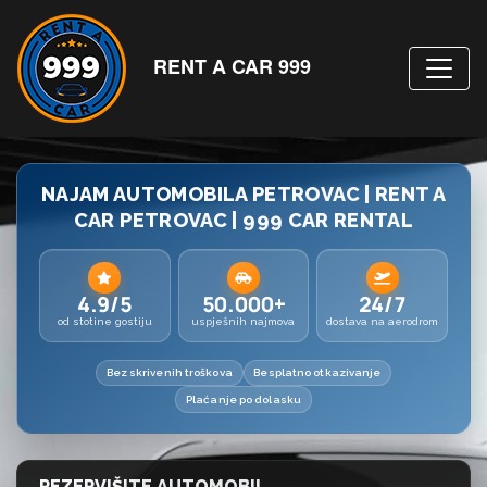
RENT A CAR 999
NAJAM AUTOMOBILA PETROVAC | RENT A
CAR PETROVAC | 999 CAR RENTAL
4.9/5
50.000+
24/7
od stotine gostiju
uspješnih najmova
dostava na aerodrom
Bez skrivenih troškova
Besplatno otkazivanje
Plaćanje po dolasku
REZERVIŠITE AUTOMOBIL