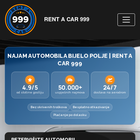
RENT A CAR 999
NAJAM AUTOMOBILA BIJELO POLJE | RENT A
CAR 999
4.9/5
50.000+
24/7
od stotine gostiju
uspješnih najmova
dostava na aerodrom
Bez skrivenih troškova
Besplatno otkazivanje
Plaćanje po dolasku
REZERVIŠITE AUTOMOBIL