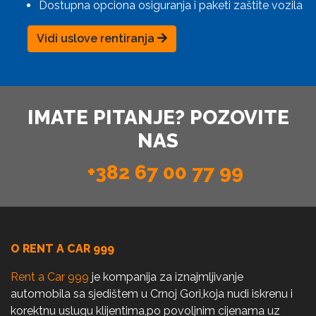
Dostupna opciona osiguranja i paketi zaštite vozila
Vidi uslove rentiranja
IMATE PITANJE? POZOVITE
NAS
+382 67 00 77 99
O RENT A CAR 999
Rent a Car 999
je kompanija za iznajmljivanje
automobila sa sjedištem u Crnoj Gori,koja nudi iskrenu i
korektnu uslugu klijentima,po povoljnim cijenama uz