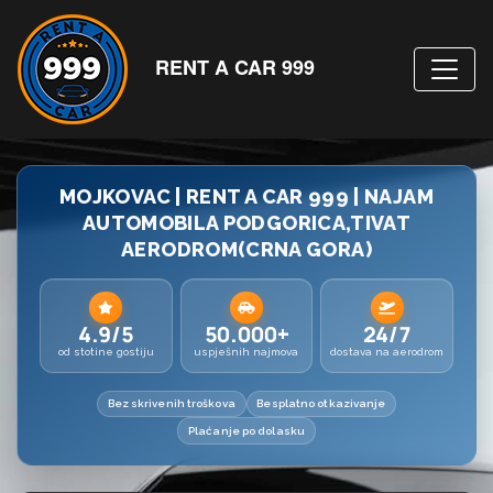
RENT A CAR 999
MOJKOVAC | RENT A CAR 999 | NAJAM
AUTOMOBILA PODGORICA,TIVAT
AERODROM(CRNA GORA)
4.9/5
50.000+
24/7
od stotine gostiju
uspješnih najmova
dostava na aerodrom
Bez skrivenih troškova
Besplatno otkazivanje
Plaćanje po dolasku