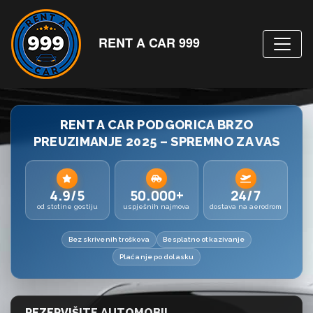
RENT A CAR 999
RENT A CAR PODGORICA BRZO
PREUZIMANJE 2025 – SPREMNO ZA VAS
4.9/5
50.000+
24/7
od stotine gostiju
uspješnih najmova
dostava na aerodrom
Bez skrivenih troškova
Besplatno otkazivanje
Plaćanje po dolasku
REZERVIŠITE AUTOMOBIL