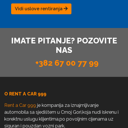
Vidi uslove rentiranja
IMATE PITANJE? POZOVITE
NAS
+382 67 00 77 99
O RENT A CAR 999
Rent a Car 999
je kompanija za iznajmljivanje
automobila sa sjedištem u Crnoj Gori,koja nudi iskrenu i
korektnu uslugu klijentima,po povoljnim cijenama uz
siguran i pouzdan vozni park.