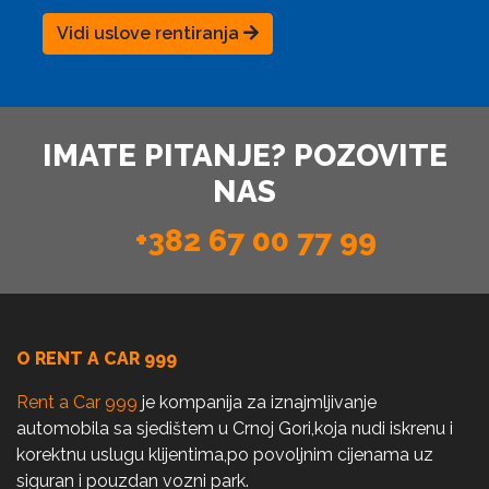
Vidi uslove rentiranja
IMATE PITANJE? POZOVITE
NAS
+382 67 00 77 99
O RENT A CAR 999
Rent a Car 999
je kompanija za iznajmljivanje
automobila sa sjedištem u Crnoj Gori,koja nudi iskrenu i
korektnu uslugu klijentima,po povoljnim cijenama uz
siguran i pouzdan vozni park.