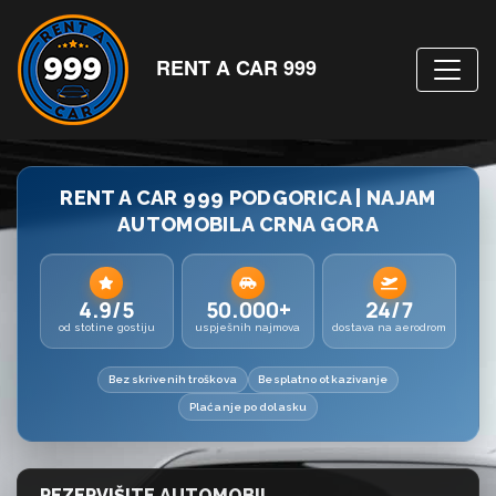
RENT A CAR 999
RENT A CAR 999 PODGORICA | NAJAM
AUTOMOBILA CRNA GORA
4.9/5
50.000+
24/7
od stotine gostiju
uspješnih najmova
dostava na aerodrom
Bez skrivenih troškova
Besplatno otkazivanje
Plaćanje po dolasku
REZERVIŠITE AUTOMOBIL