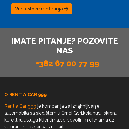
Vidi uslove rentiranja
IMATE PITANJE? POZOVITE
NAS
+382 67 00 77 99
O RENT A CAR 999
Rent a Car 999
je kompanija za iznajmljivanje
automobila sa sjedištem u Crnoj Gori,koja nudi iskrenu i
korektnu uslugu klijentima,po povoljnim cijenama uz
siguran i pouzdan vozni park.