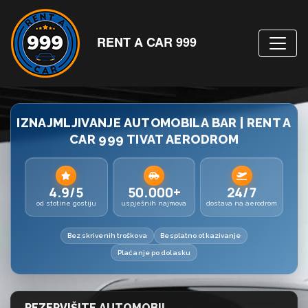
RENT A CAR 999
IZNAJMLJIVANJE AUTOMOBILA BAR | RENT A
CAR 999 TIVAT AERODROM
4.9/5
50.000+
24/7
od stotine gostiju
uspješnih najmova
dostava na aerodrom
Bez skrivenih troškova
Besplatno otkazivanje
Plaćanje po dolasku
REZERVIŠITE AUTOMOBIL