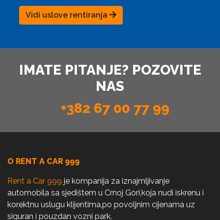
Vidi uslove rentiranja
IMATE PITANJE? POZOVITE
NAS
+382 67 00 77 99
O RENT A CAR 999
Rent a Car 999
je kompanija za iznajmljivanje
automobila sa sjedištem u Crnoj Gori,koja nudi iskrenu i
korektnu uslugu klijentima,po povoljnim cijenama uz
siguran i pouzdan vozni park.