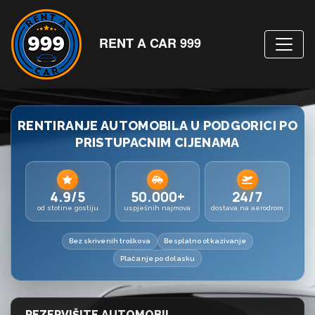
RENT A CAR 999
RENTIRANJE AUTOMOBILA U PODGORICI PO
PRISTUPACNIM CIJENAMA
4.9/5
50.000+
24/7
od stotine gostiju
uspješnih najmova
dostava na aerodrom
Bez skrivenih troškova
Besplatno otkazivanje
Plaćanje po dolasku
REZERVIŠITE AUTOMOBIL