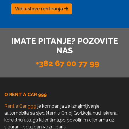
Vidi uslove rentiranja
IMATE PITANJE? POZOVITE
NAS
+382 67 00 77 99
O RENT A CAR 999
Rent a Car 999
je kompanija za iznajmljivanje
automobila sa sjedištem u Crnoj Gori,koja nudi iskrenu i
korektnu uslugu klijentima,po povoljnim cijenama uz
siguran i pouzdan vozni park.