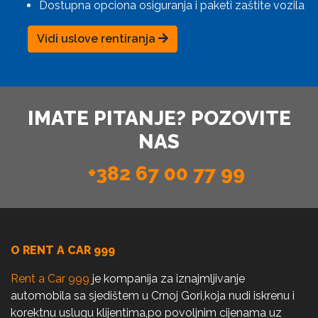
Dostupna opciona osiguranja i paketi zaštite vozila
Vidi uslove rentiranja
IMATE PITANJE? POZOVITE
NAS
+382 67 00 77 99
O RENT A CAR 999
Rent a Car 999
je kompanija za iznajmljivanje
automobila sa sjedištem u Crnoj Gori,koja nudi iskrenu i
korektnu uslugu klijentima,po povoljnim cijenama uz