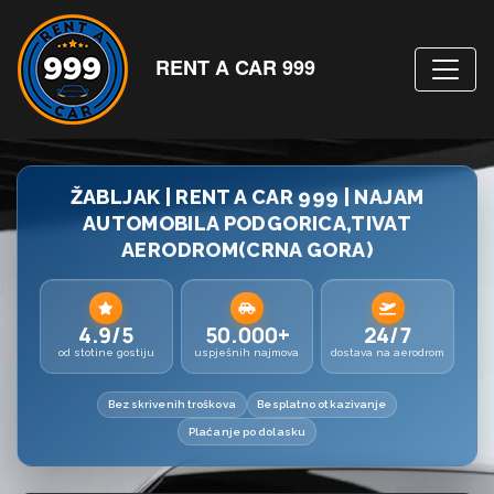
RENT A CAR 999
ŽABLJAK | RENT A CAR 999 | NAJAM
AUTOMOBILA PODGORICA,TIVAT
AERODROM(CRNA GORA)
4.9/5
50.000+
24/7
od stotine gostiju
uspješnih najmova
dostava na aerodrom
Bez skrivenih troškova
Besplatno otkazivanje
Plaćanje po dolasku