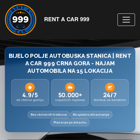
RENT A CAR 999
BIJELO POLJE AUTOBUSKA STANICA | RENT
A CAR 999 CRNA GORA - NAJAM
AUTOMOBILA NA 15 LOKACIJA
4.9/5
50.000+
24/7
od stotine gostiju
uspješnih najmova
dostava na aerodrom
Bez skrivenih troškova
Besplatno otkazivanje
Plaćanje po dolasku