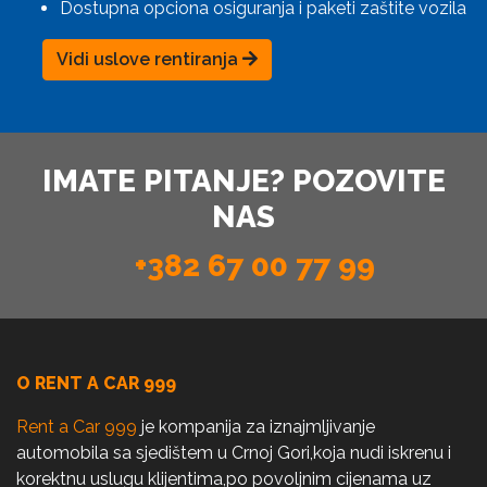
Dostupna opciona osiguranja i paketi zaštite vozila
Vidi uslove rentiranja
IMATE PITANJE? POZOVITE
NAS
+382 67 00 77 99
O RENT A CAR 999
Rent a Car 999
je kompanija za iznajmljivanje
automobila sa sjedištem u Crnoj Gori,koja nudi iskrenu i
korektnu uslugu klijentima,po povoljnim cijenama uz