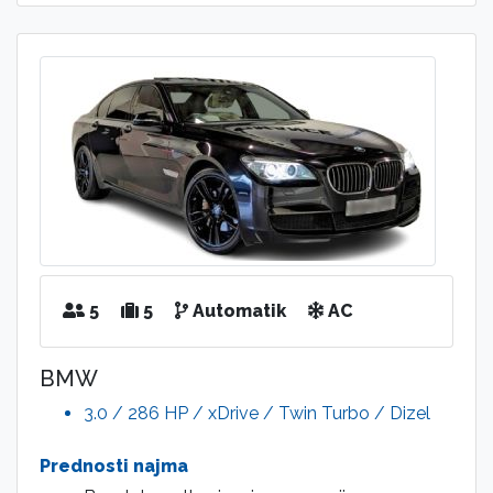
5
5
Automatik
AC
BMW
3.0 / 286 HP / xDrive / Twin Turbo / Dizel
Prednosti najma