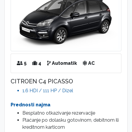
5
4
Automatik
AC
CITROEN C4 PICASSO
1.6 HDI / 111 HP / Dizel
Prednosti najma
Besplatno otkazivanje rezervacije
Plaćanje po dolasku gotovinom, debitnom ili
kreditnom karticom