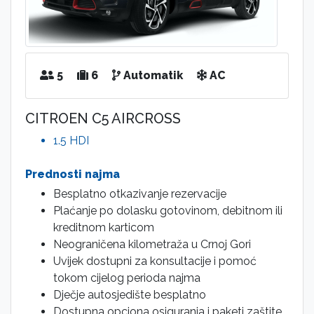
5
6
Automatik
AC
CITROEN C5 AIRCROSS
1.5 HDI
Prednosti najma
Besplatno otkazivanje rezervacije
Plaćanje po dolasku gotovinom, debitnom ili
kreditnom karticom
Neograničena kilometraža u Crnoj Gori
Uvijek dostupni za konsultacije i pomoć
tokom cijelog perioda najma
Dječje autosjedište besplatno
Dostupna opciona osiguranja i paketi zaštite