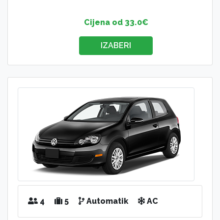
Cijena od 33.0€
IZABERI
4
5
Automatik
AC