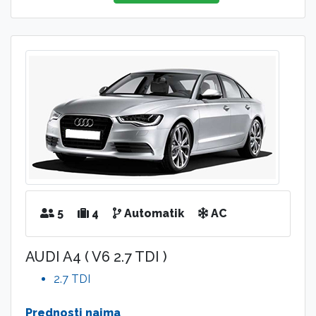
5
4
Automatik
AC
AUDI A4 ( V6 2.7 TDI )
2.7 TDI
Prednosti najma