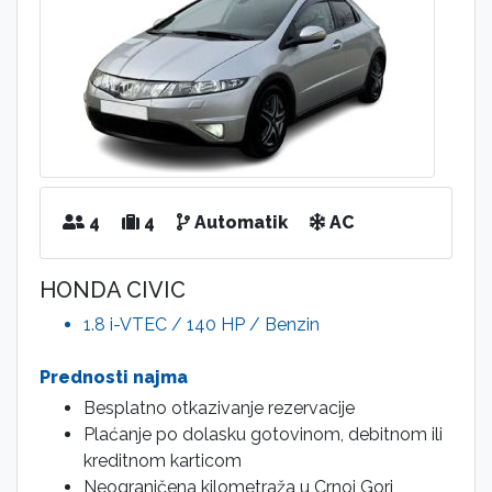
4
4
Automatik
AC
HONDA CIVIC
1.8 i-VTEC / 140 HP / Benzin
Prednosti najma
Besplatno otkazivanje rezervacije
Plaćanje po dolasku gotovinom, debitnom ili
kreditnom karticom
Neograničena kilometraža u Crnoj Gori