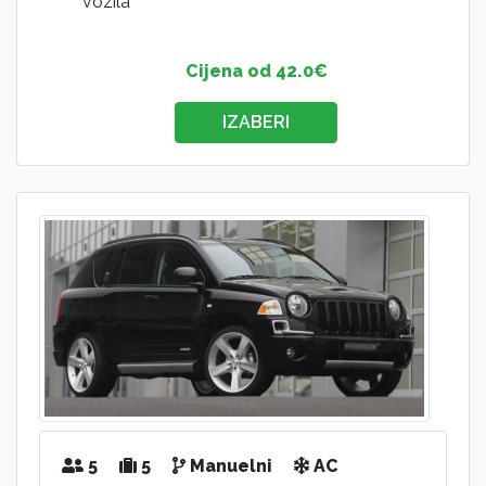
vozila
Cijena od 42.0€
IZABERI
5
5
Manuelni
AC