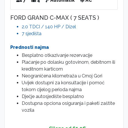
7
4
Automatik
AC
FORD GRAND C-MAX ( 7 SEATS )
2.0 TDCI / 140 HP / Dizel
7 sjedišta
Prednosti najma
Besplatno otkazivanje rezervacije
Plaćanje po dolasku gotovinom, debitnom ili
kreditnom karticom
Neograničena kilometraža u Crnoj Gori
Uvijek dostupni za konsultacije i pomoć
tokom cijelog perioda najma
Dječje autosjedište besplatno
Dostupna opciona osiguranja i paketi zaštite
vozila