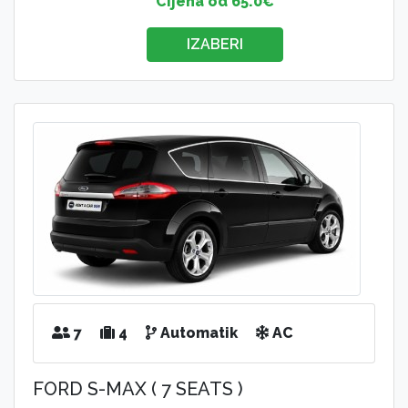
Cijena od 65.0€
IZABERI
7
4
Automatik
AC
FORD S-MAX ( 7 SEATS )