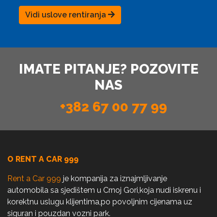
Vidi uslove rentiranja
IMATE PITANJE? POZOVITE
NAS
+382 67 00 77 99
O RENT A CAR 999
Rent a Car 999
je kompanija za iznajmljivanje
automobila sa sjedištem u Crnoj Gori,koja nudi iskrenu i
korektnu uslugu klijentima,po povoljnim cijenama uz
siguran i pouzdan vozni park.