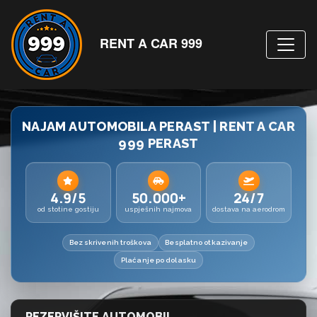
RENT A CAR 999
NAJAM AUTOMOBILA PERAST | RENT A CAR
999 PERAST
4.9/5
50.000+
24/7
od stotine gostiju
uspješnih najmova
dostava na aerodrom
Bez skrivenih troškova
Besplatno otkazivanje
Plaćanje po dolasku
REZERVIŠITE AUTOMOBIL