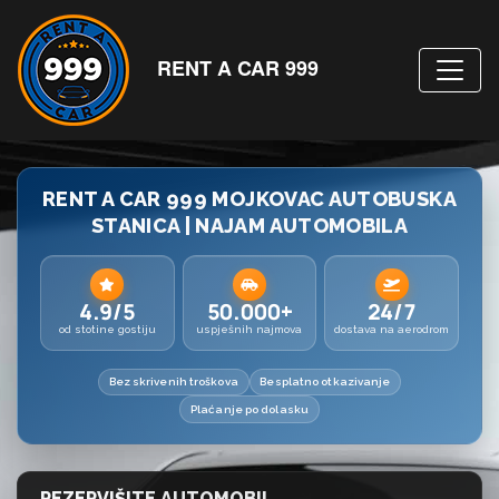
RENT A CAR 999
RENT A CAR 999 MOJKOVAC AUTOBUSKA
STANICA | NAJAM AUTOMOBILA
4.9/5
50.000+
24/7
od stotine gostiju
uspješnih najmova
dostava na aerodrom
Bez skrivenih troškova
Besplatno otkazivanje
Plaćanje po dolasku
REZERVIŠITE AUTOMOBIL