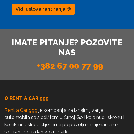
Vidi uslove rentiranja
IMATE PITANJE? POZOVITE
NAS
+382 67 00 77 99
O RENT A CAR 999
Rent a Car 999
je kompanija za iznajmljivanje
automobila sa sjedištem u Crnoj Gori,koja nudi iskrenu i
korektnu uslugu klijentima,po povoljnim cijenama uz
siguran i pouzdan vozni park.