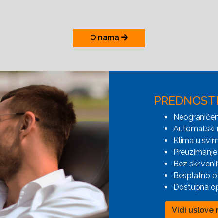
O nama
PREDNOST
Neograničen
Automatski 
Klima u svim
Preuzimanje 
Bez skriveni
Besplatno o
Dostupna opc
Vidi uslove 