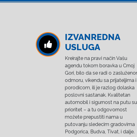
IZVANREDNA
USLUGA
Kreirajte na pravi način Vašu
agendu tokom boravka u Crnoj
Gori, bilo da se radi o zaslužen
odmoru, vikendu sa prijateljima i
porodicom, ili je razlog dolaska
poslovni sastanak. Kvalitetan
automobil i sigurnost na putu su
prioritet – a tu odgovornost
možete prepustiti nama u
putovanju sledecim gradovima
Podgorica, Budva, Tivat, i dalje.