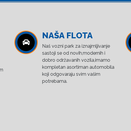
NAŠA FLOTA
Naš vozni park za iznajmljivanje
sastoji se od novih,modernih i
dobro održavanih vozila,imamo
kompletan asortiman automobila
om
koji odgovaraju svim vašim
potrebama.