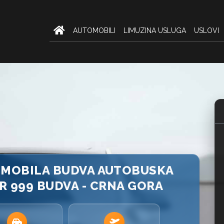
AUTOMOBILI
LIMUZINA USLUGA
USLOVI
OMOBILA BUDVA AUTOBUSKA
AR 999 BUDVA - CRNA GORA