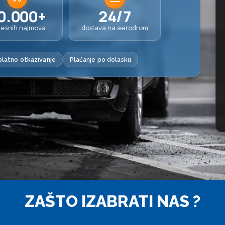
0.000+
24/7
ješnih najmova
dostava na aerodrom
latno otkazivanje
Plaćanje po dolasku
ZAŠTO IZABRATI NAS ?