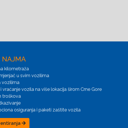
I NAJMA
a kilometraža
mjenjač u svim vozilima
 vozilima
i vraćanje vozila na više lokacija širom Crne Gore
h troškova
tkazivanje
iona osiguranja i paketi zaštite vozila
rentiranja