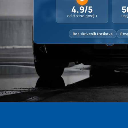
4.9/5
5
od stotine gostiju
usp
Bez skrivenih troškova
Besp