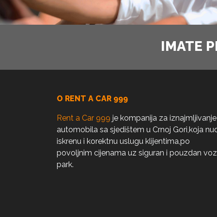
IMATE P
O RENT A CAR 999
Rent a Car 999
je kompanija za iznajmljivanje
automobila sa sjedištem u Crnoj Gori,koja nud
iskrenu i korektnu uslugu klijentima,po
povoljnim cijenama uz siguran i pouzdan voz
park.