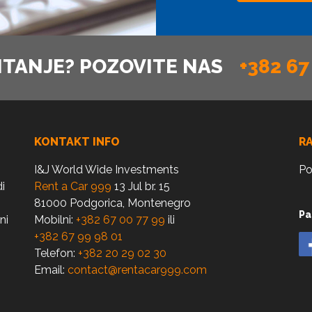
ITANJE? POZOVITE NAS
+382 67
KONTAKT INFO
R
I&J World Wide Investments
Po
i
Rent a Car 999
13 Jul br. 15
81000 Podgorica, Montenegro
Pa
ni
Mobilni:
+382 67 00 77 99
ili
+382 67 99 98 01
Telefon:
+382 20 29 02 30
Email:
contact@rentacar999.com