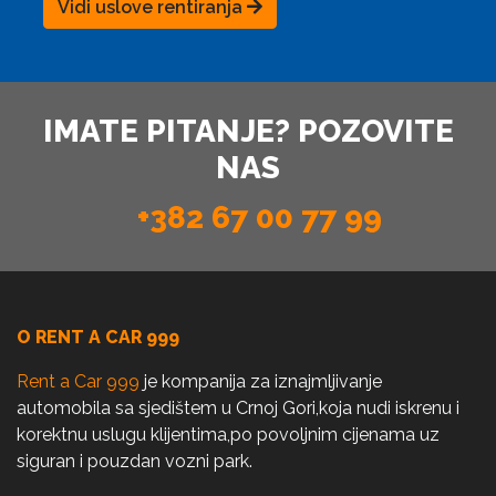
Vidi uslove rentiranja
IMATE PITANJE? POZOVITE
NAS
+382 67 00 77 99
O RENT A CAR 999
Rent a Car 999
je kompanija za iznajmljivanje
automobila sa sjedištem u Crnoj Gori,koja nudi iskrenu i
korektnu uslugu klijentima,po povoljnim cijenama uz
siguran i pouzdan vozni park.