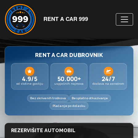
RENT A CAR 999
RENT A CAR DUBROVNIK
4.9/5
50.000+
24/7
od stotine gostiju
uspješnih najmova
dostava na aerodrom
Bez skrivenih troškova
Besplatno otkazivanje
Plaćanje po dolasku
REZERVIŠITE AUTOMOBIL