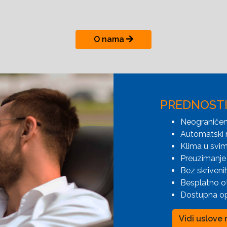
O nama
PREDNOST
Neograničen
Automatski 
Klima u svim
Preuzimanje 
Bez skriveni
Besplatno o
Dostupna opc
Vidi uslove 