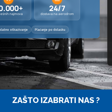
0.000+
24/7
ješnih najmova
dostava na aerodrom
latno otkazivanje
Plaćanje po dolasku
ZAŠTO IZABRATI NAS ?