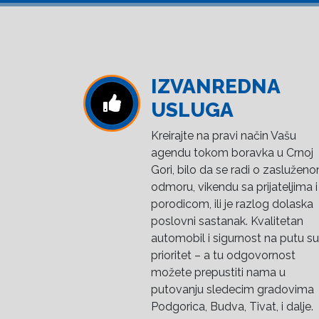
IZVANREDNA
USLUGA
Kreirajte na pravi način Vašu
agendu tokom boravka u Crnoj
Gori, bilo da se radi o zaslužen
odmoru, vikendu sa prijateljima i
porodicom, ili je razlog dolaska
poslovni sastanak. Kvalitetan
automobil i sigurnost na putu su
prioritet – a tu odgovornost
možete prepustiti nama u
putovanju sledecim gradovima
Podgorica, Budva, Tivat, i dalje.