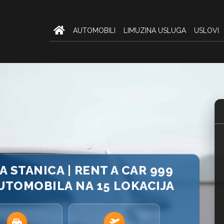
AUTOMOBILI
LIMUZINA USLUGA
USLOVI
STANICA | RENT A CAR 999
UTOMOBILA NA 15 LOKACIJA