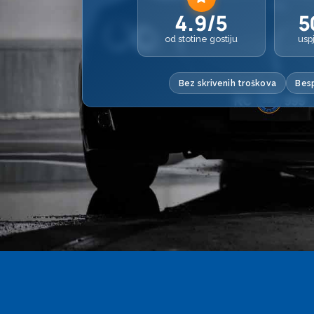
4.9/5
5
od stotine gostiju
usp
Bez skrivenih troškova
Besp