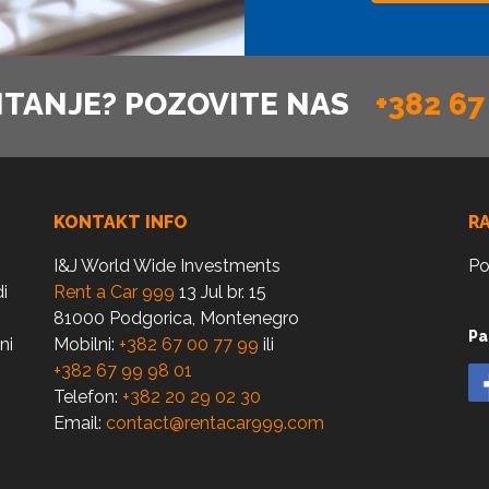
ITANJE? POZOVITE NAS
+382 67
KONTAKT INFO
R
I&J World Wide Investments
Po
i
Rent a Car 999
13 Jul br. 15
81000 Podgorica, Montenegro
Pa
ni
Mobilni:
+382 67 00 77 99
ili
+382 67 99 98 01
Telefon:
+382 20 29 02 30
Email:
contact@rentacar999.com