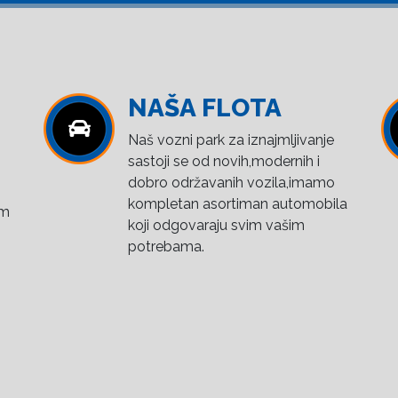
NAŠA FLOTA
Naš vozni park za iznajmljivanje
sastoji se od novih,modernih i
dobro održavanih vozila,imamo
kompletan asortiman automobila
om
koji odgovaraju svim vašim
potrebama.