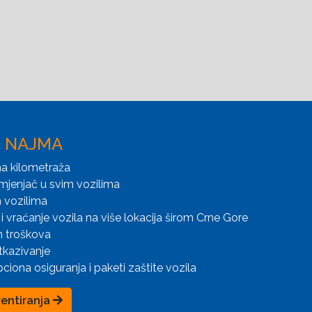
I NAJMA
a kilometraža
mjenjač u svim vozilima
 vozilima
i vraćanje vozila na više lokacija širom Crne Gore
h troškova
tkazivanje
iona osiguranja i paketi zaštite vozila
rentiranja