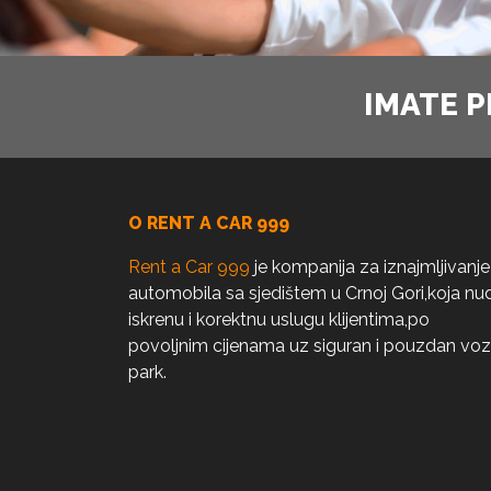
IMATE P
O RENT A CAR 999
Rent a Car 999
je kompanija za iznajmljivanje
automobila sa sjedištem u Crnoj Gori,koja nud
iskrenu i korektnu uslugu klijentima,po
povoljnim cijenama uz siguran i pouzdan voz
park.