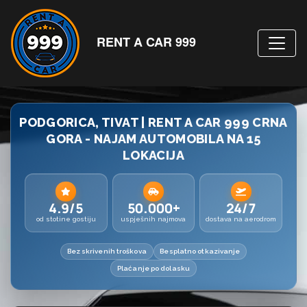
RENT A CAR 999
PODGORICA, TIVAT | RENT A CAR 999 CRNA
GORA - NAJAM AUTOMOBILA NA 15
LOKACIJA
4.9/5
50.000+
24/7
od stotine gostiju
uspješnih najmova
dostava na aerodrom
Bez skrivenih troškova
Besplatno otkazivanje
Plaćanje po dolasku