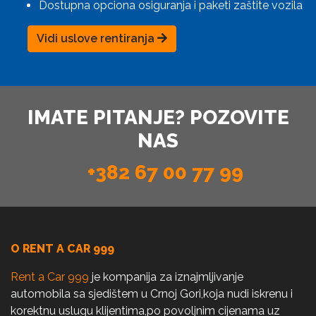
Dostupna opciona osiguranja i paketi zaštite vozila
Vidi uslove rentiranja
IMATE PITANJE? POZOVITE
NAS
+382 67 00 77 99
O RENT A CAR 999
Rent a Car 999
je kompanija za iznajmljivanje
automobila sa sjedištem u Crnoj Gori,koja nudi iskrenu i
korektnu uslugu klijentima,po povoljnim cijenama uz